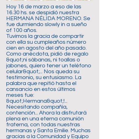
Hoy 16 de marzo a eso de las
16.30 hs. se despidió nuestra
HERMANA NÉLIDA MORENO. Se
fue durmiendo slowly in a sueño
of 100 años.
Tuvimos la gracia de compartir
con ella su cumpleaños número
cien en agosto del año pasado.
Como anécdota, pidió de regalo
&quot;ni sábanas, ni toallas o
jabones, quiero tener un teléfono
celular&quot;... Nos queda su
testimonio, su entusiasmo. La
palabra que repitió hasta el
cansancio en estos últimos
meses fue:
&quot;Hermana&quot;!...
Necesitando compañía,
contención... Ahora la disfrutará
plena en una eterna comunión
fraterna, con todas nuestras
hermanas y Santa Emilie. Muchas
gracias a la Comunidad y Equipo