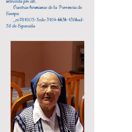
interceda por all.
Vuestras hermanas de la Provincia de
Europa
_cc781905-5cde-3194-bb3b-136bad-
58 de Esparrida