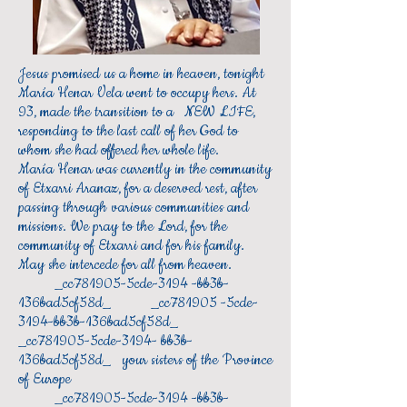
Jesus promised us a home in heaven, tonight
María Henar Vela went to occupy hers. At
93, made the transition to a NEW LIFE,
responding to the last call of her God to
whom she had offered her whole life.
María Henar was currently in the community
of Etxarri Aranaz, for a deserved rest, after
passing through various communities and
missions. We pray to the Lord, for the
community of Etxarri and for his family.
May she intercede for all from heaven.
_cc781905-5cde-3194 -bb3b-
136bad5cf58d_ _cc781905 -5cde-
3194-bb3b-136bad5cf58d_
_cc781905-5cde-3194- bb3b-
136bad5cf58d_ your sisters of the Province
of Europe
_cc781905-5cde-3194 -bb3b-