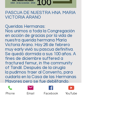
PASCUA DE NUESTRA HNA. MARIA
VICTORIA ARANO
Queridas Hermanas:
Nos unimos a toda la Congregación
en acción de gracias por la vida de
nuestra querida hermana María
Victoria Arano. Hoy 26 de febrero
muy early vivió su pascua definitiva.
Se quedó dormida a sus 100 años. A
fines de diciembre suffered a
fractured femur, in the community
of Tandil. Después de la cirugía
la pudimos traer al Convento, para
cuidarla en la Casa de las Hermanas
Mayores pero se fue debilitando.
Nunca perdió la lucidez y hasta ayer
leyó el diario y pidió más libros... Una
Phone
Email
Facebook
YouTube
mujer muy querida, sensible y
solidaria! A matriarch. La vamos a
extrañar!!
Hnas. Provincia Argentina Uruguay