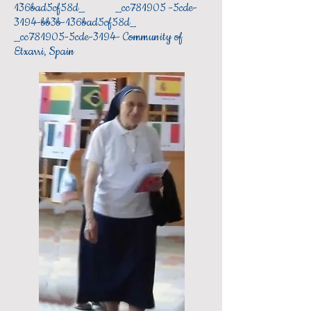
136bad5cf58d_ _cc781905 -5cde-
3194-bb3b-136bad5cf58d_
_cc781905-5cde-3194- Community of
Etxarri, Spain