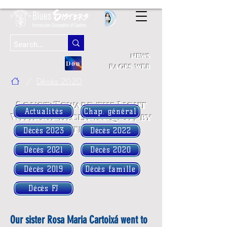
news
Don
pages web
/
Décès 2020
&quot;Toward the Light
Actualités
Chap. général
Without Decline&quot; by
our Sisters - 2020
Décès 2023
Décès 2022
Décès 2021
Décès 2020
Décès 2019
Décès famille
Décès FJ
Our sister Rosa Maria Cartoixá went to