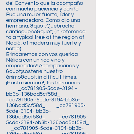
del Convento que la acompaño
con mucha paciencia y cariño.
Fue una mujer fuerte, líder y
emprendedora. Como dijo una
hermana: &quot;Quebracho
santiagueño&quot; (in reference
to a typical tree of the region of
Nació, of madera muy fuerte y
noble)
Brindaremos con vos querida
Nélida con un rico vino y
empanadas!! Acompañanos y
&quot;sostené nuestro
ánimo&quot; in difficult times.
¡Hasta siempre!, tus hermanas
_cc781905-5cde-3194 -
bb3b-136bad5cf58d_
_cc781905 -5cde-3194-bb3b-
136bad5cf58d_ _cc781905-
5cde-3194- bb3b-
136bad5cf58d_ _cc781905-
5cde-3194-bb3b-136bad5cf58d_
_cc781905-5cde-3194-bb3b-
136bad5cf58d_ _cc781905-