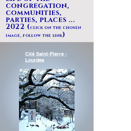
congregation,
communities,
parties, places ...
2022 (
click on the chosen
)
image, follow the link
Cité Saint-Pierre -
Lourdes