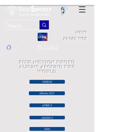
news
Don
pages web
/
...
/
PICTURES
blue mission photo
albums around the
world
VIDEOS
Albums 2021
AFRICA
AMERICA
ASIA