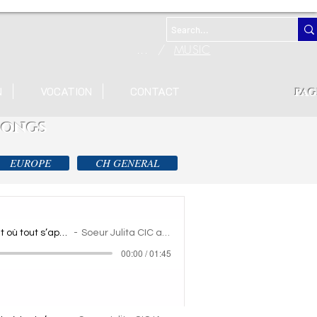
...
/
MUSIC
N
VOCATION
CONTACT
pag
 songs
EUROPE
CH GENERAL
Dans le secret où tout s’apaise, (3)
Soeur Julita CIC avec IA
00:00 / 01:45