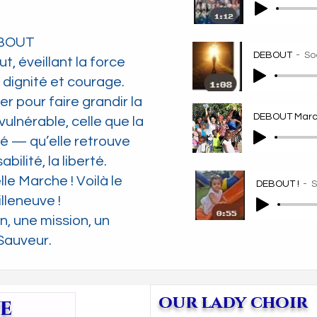
EBOUT
DEBOUT
So
 éveillant la force
 dignité et courage.
 pour faire grandir la
DEBOUT Mar
ulnérable, celle que la
té — qu’elle retrouve
bilité, la liberté.
le Marche ! Voilà le
DEBOUT !
S
lleneuve !
, une mission, un
Sauveur.
our lady choir
ve