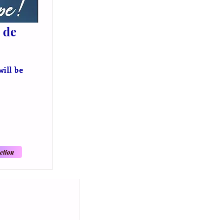
 de
will be
ction