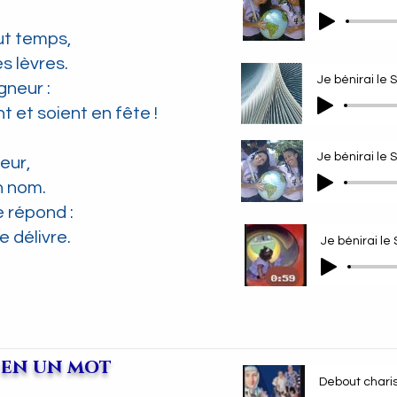
ut temps,
s lèvres.
gneur :
 et soient en fête !
eur,
n nom.
e répond :
e délivre.
e en un mot
Debout char