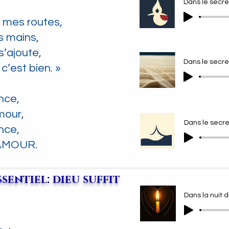
 mes routes,
s mains,
s’ajoute,
c’est bien. »
nce,
mour,
nce,
-AMOUR.
ssentiel: dieu suffit