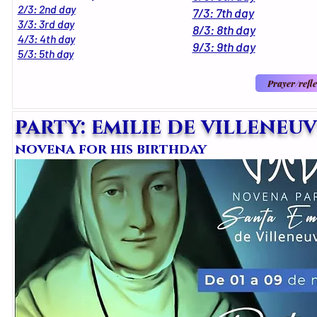
2/3: 2nd day
7/3: 7th day
3/3: 3rd day
8/3: 8th day
4/3: 4th day
9/3: 9th day
5/3: 5th day
Prayer/refle
party: emilie de villeneu
novena for his birthday