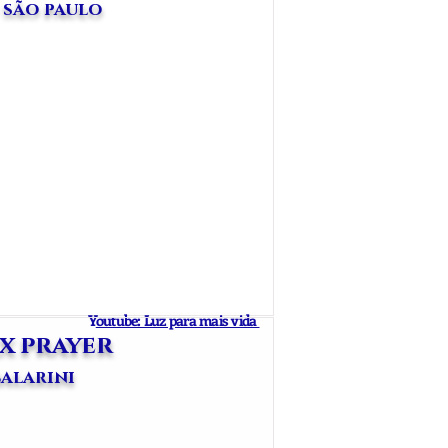
 são paulo
Y
outube: Luz para mais vida
x prayer
balarini