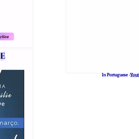
ction
ve
In Portuguese -
Yout