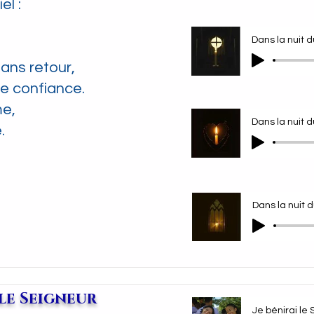
el :
Dans la nuit d
ans retour,
e confiance.
e,
.
 le Seigneur
Je bénirai le