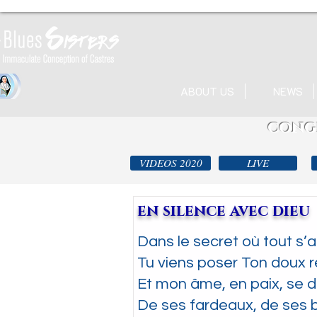
ABOUT US
NEWS
congr
VIDEOS 2020
LIVE
en silence avec dieu
Dans le secret où tout s’a
Tu viens poser Ton doux r
Et mon âme, en paix, se d
De ses fardeaux, de ses br