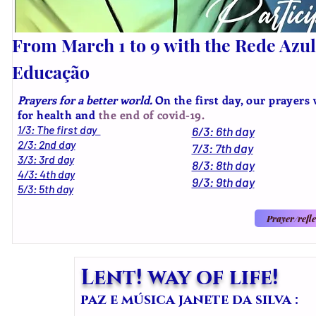
From March 1 to 9 with the Rede Azul
Educação
Prayers for a better world.
On the first day, our prayers 
for health and
the end of covid-19.
1/3: The first day
6/3: 6th day
2/3: 2nd day
7/3: 7th day
3/3: 3rd day
8/3: 8th day
4/3: 4th day
9/3: 9th day
5/3: 5th day
Prayer/refle
Lent! way of life!
paz e música janete da silva :