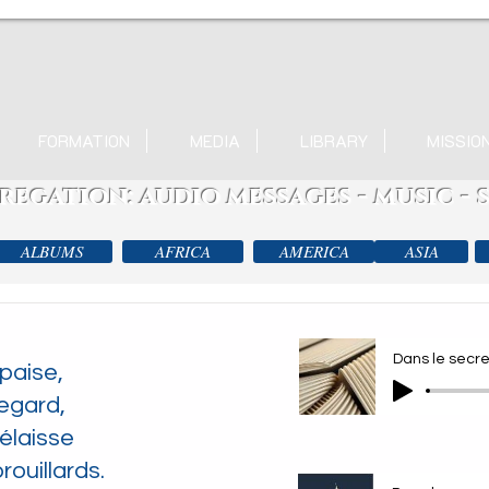
FORMATION
MEDIA
LIBRARY
MISSIO
egation: audio messages - music -
ALBUMS
AFRICA
AMERICA
ASIA
paise,
egard,
élaisse
ouillards.