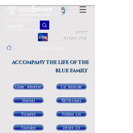
news
Don
pages web
/
...
/
Sisters' Face
ACCOMPANY THE LIFE OF THE
BLUE FAMILY
Chap. général
Cic mission
Journal
Réflexions
Visages
Vidéos cic
Youtube
Décès 23