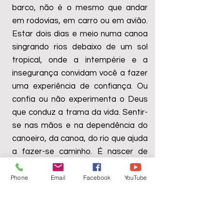
barco, não é o mesmo que andar
em rodovias, em carro ou em avião.
Estar dois dias e meio numa canoa
singrando rios debaixo de um sol
tropical, onde a intempérie e a
insegurança convidam você a fazer
uma experiência de confiança. Ou
confia ou não experimenta o Deus
que conduz a trama da vida. Sentir-
se nas mãos e na dependência do
canoeiro, da canoa, do rio que ajuda
a fazer-se caminho. É nascer de
novo; despir-se do poder de ser
aquele que conduz, ou quem dá as
Phone
Email
Facebook
YouTube
dicas e orientações. É tornar-se de
novo aprendiz. Fazer a experiência