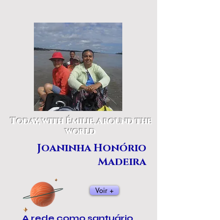
Today, with Émilie, around the
world
Joaninha Honório
Madeira
Voir +
A rede como santuário