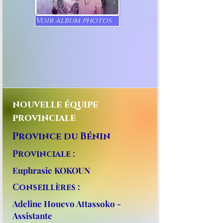
Voir album photos
nouvelle équipe
provinciale
Province du Bénin
Provinciale :
Euphrasie KOKOUN
Conseillères :
Adeline Houevo Attassoko -
Assistante