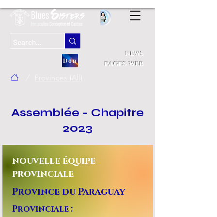
news
Don
pages web
/
Provinces (All)
Assemblée - Chapitre
2023
nouvelle équipe
provinciale
Province du Paraguay
Provinciale :