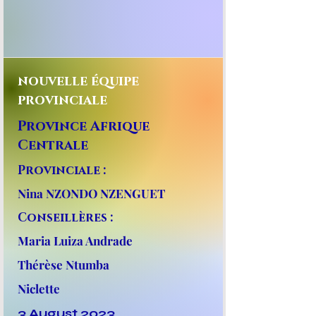
nouvelle équipe
provinciale
Province Afrique
Centrale
Provinciale :
Nina NZONDO NZENGUET
Conseillères :
Maria Luiza Andrade
Thérèse Ntumba
Niclette
3 August 2023