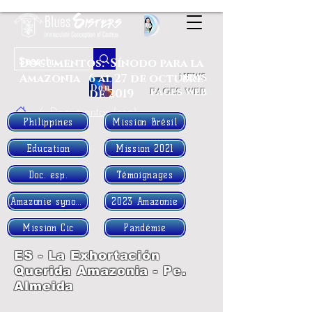
Documentos: Sínodo para la
news
Amazonia 6 al 27 de octubre
Don
pages web
de 2019
/
Documentos (esp)
Philippines
Mission Brésil
Education
Mission 2021
Doc. esp.
Témoignages
Amazonie synode
2023 Amazonie
Mission Cic
Pandémie
ES - La Exhortación
Querida Amazonia - Pe.
Almeida