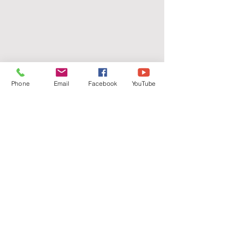
Phone
Email
Facebook
YouTube
sisters of our lady
of the
immaculate conception of castres
Congregation
You are on the website of the
Congregation of the Sisters of
Our Lady of the Immaculate
Conception of Castres (the Blue
Sisters).