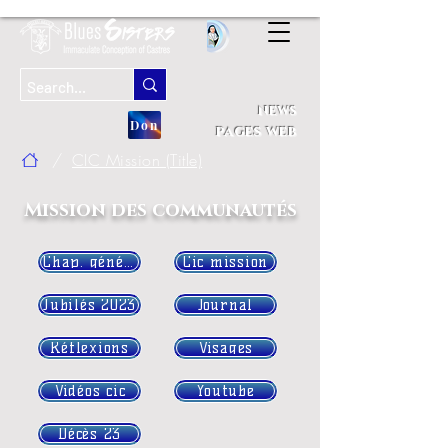
news
Don
pages web
/
CIC Mission (Title)
Mission des communautés
Chap. général
Cic mission
Jubilés 2023
Journal
Réflexions
Visages
Vidéos cic
Youtube
Décès 23