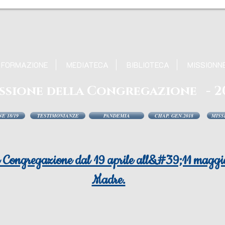
FORMAZIONE
MEDIATECA
BIBLIOTECA
MISSIONN
ssione della Congregazione - 2
E 18/19
TESTIMONIANZE
PANDEMIA
CHAP. GEN.2018
MISS
a Congregazione dal 19 aprile all&#39;11 maggi
Madre.