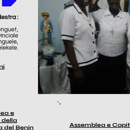
destra :
nguet,
inciale
nguele,
lekele.
ni
ea e
 della
Assemblea e Capit
a del Benin