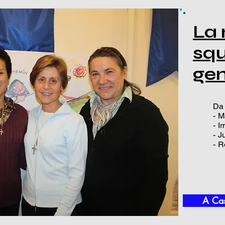
La
sq
gen
Da 
- M
- I
- J
- R
A Cas