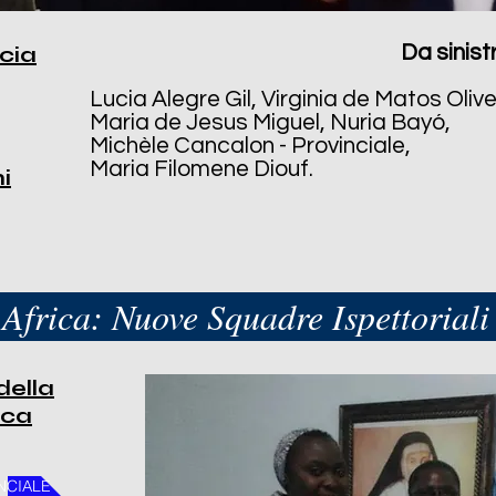
ncia
Da sinist
Lucia Alegre Gil, Virginia de Matos Olive
Maria de Jesus Miguel, Nuria Bayó,
Michèle Cancalon - Provinciale,
Maria Filomene Diouf.
i
Africa: Nuove Squadre Ispettoriali
della
ica
NCIALE