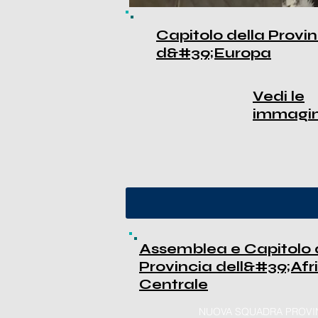
Capitolo della Provi
d&#39;Europa
Vedi le
immagin
Assemblea e Capitolo 
Provincia dell&#39;Afr
Centrale
NUOVA SQUADRA PROVI