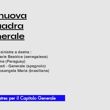
 nuova
uadra
erale
sinistra a destra :
arie Beatrice (senegalese)
rma (Paraguay)
usti - Generale (spagnolo)
osangela Maria (brasiliana)
tres per il Capitolo Generale