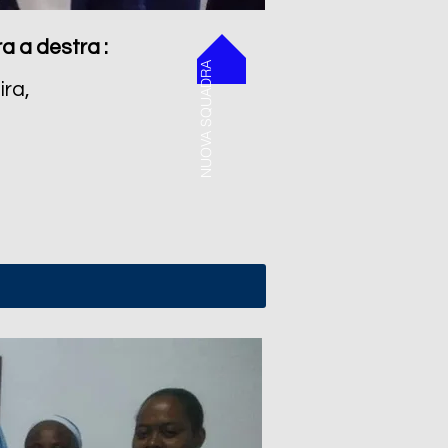
ra a destra :
NUOVA SQUADRA
ira,