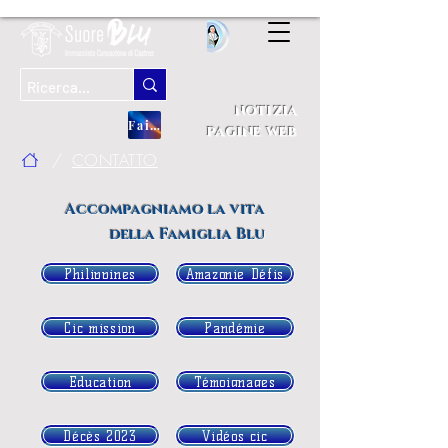
notizia
Fai una donazione
pagine web
/
CONTATTO
Accompagniamo la vita
della Famiglia Blu
Philippines
Amazonie Défis
Cic mission
Pandémie
Education
Témoignages
Décès 2023
Vidéos cic