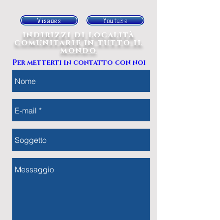
Visages
Youtube
indirizzi di località
comunitarie in tutto il
mondo
Per metterti in contatto con noi