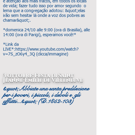
e atenção aos mais fracos, em todos os locais
de vida; fazer tudo isso por amor segundo o
lema que a congregação adotou: &quot;elas
irão sem hesitar lá onde a voz dos pobres as
chamar&quot;.
*domenica 24/10 alle 9:00 (ora di Brasilia), alle
14:00 (ora di Parigi), esperamos você!*
*Link da
LIVE*:
https://www.youtube.com/watch?
v=7S_zO6y4_3Q (clicca/immagine)
3 ottobre: Festa di Saint
Jeanne-Emilie de Villeneuve
&quot;Abbiate una santa predilezione
per i poveri, i piccoli, i deboli e gli
afflitti...&quot; (D.1852-103)