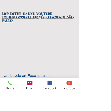
link di the da live: youtube
congregation e edições loyola de são
paulo
*Um Loyola em Foco speciale!*
É assim que podemos descrever a nossa
manhã de *segunda-feira, dia 31/08 às 10
Phone
Email
Facebook
YouTube
horas*, onde teremos a honra de receber as
*Irmãs Azuis (Congregação da Imaculada
Conceição de Castres)*, que nos contarão
sobre o carisma da congregação ea