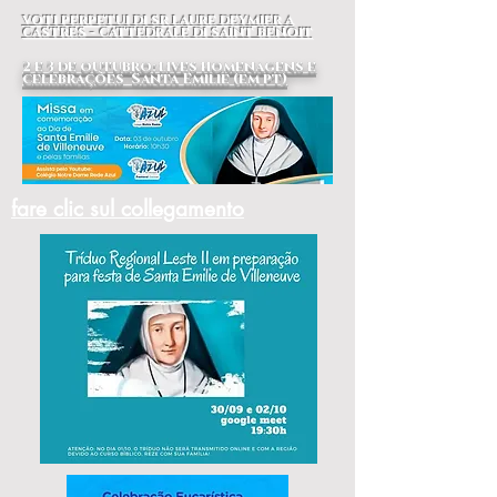
voti perpetui di sr laure deymier a
castres - cattedrale di saint benoit
2 e 3 de outubro: lives homenagens e
celebrações Santa Emilie (em pt)
fare clic sul collegamento