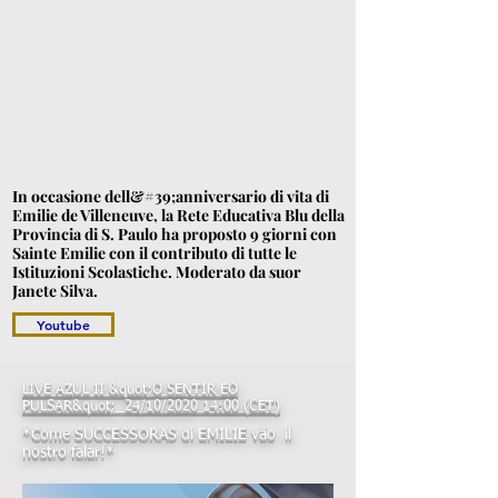
In occasione dell&#39;anniversario di vita di
Emilie de Villeneuve, la Rete Educativa Blu della
Provincia di S. Paulo ha proposto 9 giorni con
Sainte Emilie con il contributo di tutte le
Istituzioni Scolastiche. Moderato da suor
Janete Silva.
Youtube
LIVE AZUL II &quot;O SENTIR EO
PULSAR&quot; 24/10/2020 14:00 (CET)
*Come SUCCESSORAS di EMILIE vão il
nostro falar!*