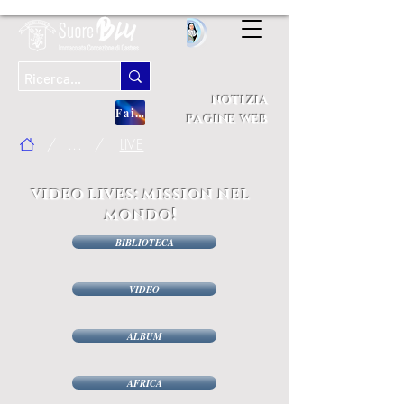
notizia
Fai una donazione
pagine web
/
...
/
LIVE
video lives: mission
nel
mondo!
BIBLIOTECA
VIDEO
ALBUM
AFRICA