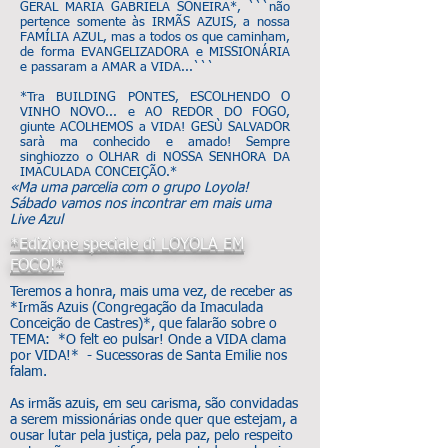
GERAL MARIA GABRIELA SONEIRA*, ```não
pertence somente às IRMÃS AZUIS, a nossa
FAMÍLIA AZUL, mas a todos os que caminham,
de forma EVANGELIZADORA e MISSIONÁRIA
e passaram a AMAR a VIDA...```
*Tra BUILDING PONTES, ESCOLHENDO O
VINHO NOVO... e AO REDOR DO FOGO,
giunte ACOLHEMOS a VIDA! GESÙ SALVADOR
sarà ma conhecido e amado! Sempre
singhiozzo o OLHAR di NOSSA SENHORA DA
IMACULADA CONCEIÇÃO.*
«Ma uma parcelia com o grupo Loyola!
Sábado vamos nos incontrar em mais uma
Live Azul
*Edizione speciale di LOYOLA EM
FOCO!*
Teremos a honra, mais uma vez, de receber as
*Irmãs Azuis (Congregação da Imaculada
Conceição de Castres)*, que falarão sobre o
TEMA: *O felt eo pulsar! Onde a VIDA clama
por VIDA!* - Sucessoras de Santa Emilie nos
falam.
As irmãs azuis, em seu carisma, são convidadas
a serem missionárias onde quer que estejam, a
ousar lutar pela justiça, pela paz, pelo respeito