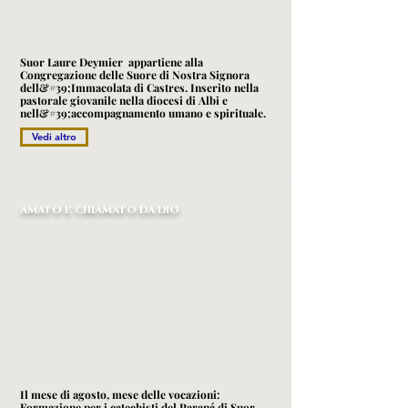
Suor Laure Deymier appartiene alla
Congregazione delle Suore di Nostra Signora
dell&#39;Immacolata di Castres. Inserito nella
pastorale giovanile nella diocesi di Albi e
nell&#39;accompagnamento umano e spirituale.
Vedi altro
amato e chiamato da dio
Il mese di agosto, mese delle vocazioni:
Formazione per i catechisti del Paraná di Suor