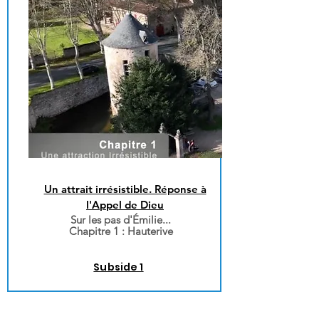
Un attrait irrésistible. Réponse à
l'Appel de Dieu​
Sur les pas d'Émilie...
Chapitre 1 :
Hauterive
Subside 1