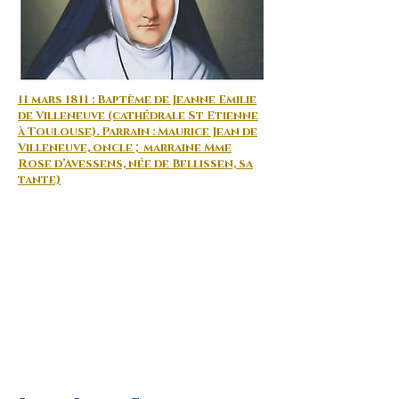
11 mars 1811 :
Baptême de Jeanne Emilie
de Villeneuve (cathédrale St Etienne
à Toulouse). Parrain : Maurice Jean de
Villeneuve, oncle ; marraine Mme
Rose d’Avessens, née de Bellissen, sa
tante)