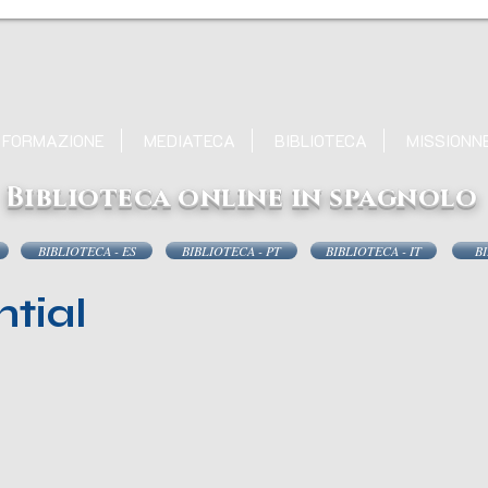
FORMAZIONE
MEDIATECA
BIBLIOTECA
MISSIONN
Biblioteca online in spagnolo
BIBLIOTECA - ES
BIBLIOTECA - PT
BIBLIOTECA - IT
BI
tial