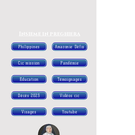
Insieme in preghiera
Philippines
Amazonie Défis
Cic mission
Pandémie
Education
Témoignages
Décès 2023
Vidéos cic
Visages
Youtube