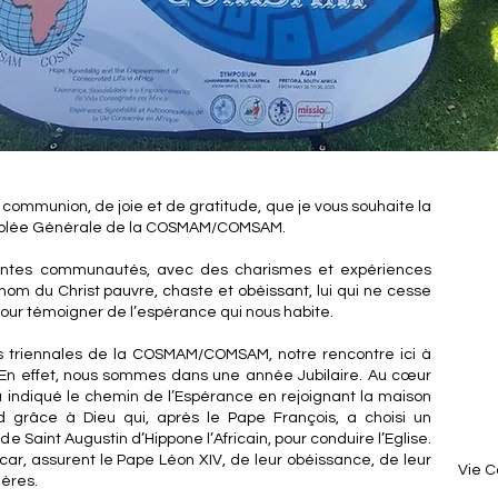
ommunion, de joie et de gratitude, que je vous souhaite la
mblée Générale de la COSMAM/COMSAM.
érentes communautés, avec des charismes et expériences
m du Christ pauvre, chaste et obéissant, lui qui ne cesse
 pour témoigner de l’espérance qui nous habite.
s triennales de la COSMAM/COMSAM, notre rencontre ici à
. En effet, nous sommes dans une année Jubilaire. Au cœur
 a indiqué le chemin de l’Espérance en rejoignant la maison
râce à Dieu qui, après le Pape François, a choisi un
de Saint Augustin d’Hippone l’Africain, pour conduire l’Eglise.
r, assurent le Pape Léon XIV, de leur obéissance, de leur
Vie C
ières.