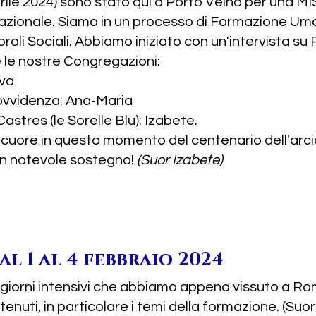
 aprile 2024) sono stato qui a Porto Velho per un
azionale. Siamo in un processo di Formazione U
rali Sociali. Abbiamo iniziato con un'intervista s
le nostre Congregazioni:
lva
rovvidenza: Ana-Maria
tres (le Sorelle Blu): Izabete.
l cuore in questo momento del centenario dell'ar
un notevole sostegno!
(Suor Izabete)
l 1 al 4 febbraio 2024
 giorni intensivi che abbiamo appena vissuto a Ro
ntenuti, in particolare i temi della formazione. (S