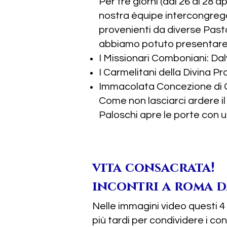
Per tre giorni (dal 26 al 28
nostra équipe intercongreg
provenienti da diverse Pasto
abbiamo potuto presentare 
I Missionari Comboniani: Da
I Carmelitani della Divina P
Immacolata Concezione di Cas
Come non lasciarci ardere i
Paloschi apre le porte con 
vita consacrata!
incontri a roma da
Nelle immagini video questi 4
più tardi per condividere i co