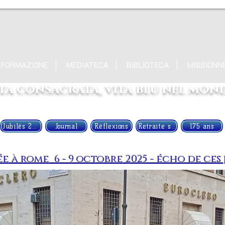
FORMAZIONE
MEDIATECA
BIBLIOTECA
MISSIONN
ita consacrata, vita blu nel mon
Jubilés 2023
Journal
Réflexions
Retraite spirituelle
175 ans
ée à rome 6 - 9 octobre 2025 - écho de ce