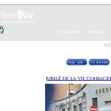
CHI SIAMO?
NOTIZIA
v
Chap. général
Cic mission
jubilé de la vie consacr