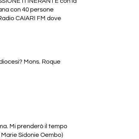
a MISSIONE ITINERANTE con la
mana con 40 persone
u Radio CAIARI FM dove
cidiocesi? Mons. Roque
ma. Mi prenderò il tempo
uor Marie Sidonie Oembo)