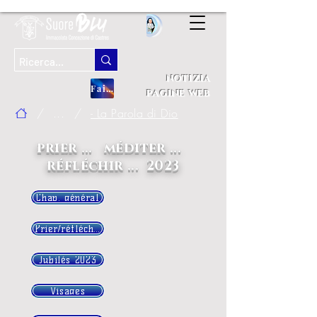
notizia
Fai una donazione
pagine web
/
...
/
- La Parola di Dio
prier ... méditer ...
réfléchir ... 2023
Chap. général
Prier/réfléchir
Jubilés 2023
Visages