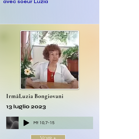
avec soeur Luzia
IrmãLuzia Bongiovani
13 luglio 2023
Mt 10;7-15
Voir +