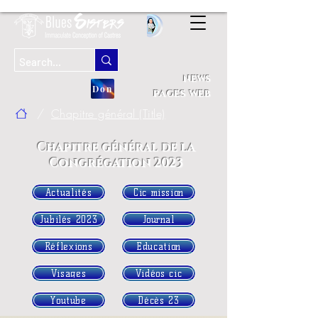
news
Don
pages web
/
Chapitre général (Title)
Chapitre général de la
Congrégation 2023
Actualités
Cic mission
Jubilés 2023
Journal
Réflexions
Education
Visages
Vidéos cic
Youtube
Décès 23