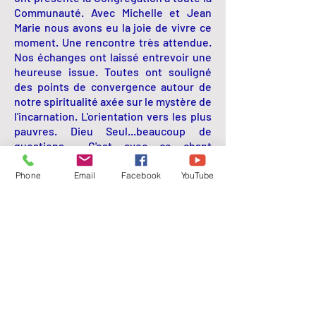
Communauté. Avec Michelle et Jean
Marie nous avons eu la joie de vivre ce
moment. Une rencontre très attendue.
Nos échanges ont laissé entrevoir une
heureuse issue. Toutes ont souligné
des points de convergence autour de
notre spiritualité axée sur le mystère de
l'incarnation. L'orientation vers les plus
pauvres. Dieu Seul...beaucoup de
questions
…
. C'est avec ce chant
composé pour le 6ème anniversaire de
la canonisation que la présentation a
Phone
Email
Facebook
YouTube
pris fin. Ô JEANNE ÉMILIE QUELLE
JOIE, ALLELUIA. (air de Regina
… p
ar
Eliane-Claire). Un rafraîchissement a
couronné cette rencontre. Bref, les
sœurs
nous restent reconnaissantes.
Une des religieuses est la nièce de
notre
sœur
Marie Elisabeth, ancienne
missionnaire au Gabon. C'est avec joie
qu'elle l'annonce
…
.