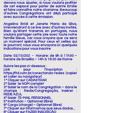
devons nous ajuster, si nous voulons profiter
de cet espace pour parler de sainte Emilie
et faire connaître notre charisme. Beaucoup
d’autres Congrégations ont déjà participé
avec succès à cette émission.
Angelina Bridi et Janete Maria da Silva,
interviendront à ce live avec d’autres invités.
Bien qu’étant transmis en portugais, nous
voulons partager cette joie avec toute notre
famille bleue, car nous croyons que ce sera
un moment spécial. Pour ceux et celles qui
le pourront, nous vous envoyons ici quelques
indications pour vous inscrire
Date: 02/10/202 - Horaire: de 9h à 11h30 –
horaire de Brasília – 14h à 16:30 de Rome
Suivre les pas ci-dessous :
Link pour l’inscription :
https://ftd.com.br/conectando-redes
(copier
et coller au navigateur)
1° Cliquer sur CADASTRAR
2° Saisir le NOM complet
3° Saisir le nom de la Congrégation – dans le
champs : Rede/Congregação, insérer :
REDE AZUL
4° Saisir l’E-MAIL PERSONNEL
5° Institution – Optionnel (libre)
6° Cargo (charge) – Optionnel (libre)
7º Cliquer sur Informamos que seus dados...
8º Cliquer sur FAZER INSCRIÇÃO