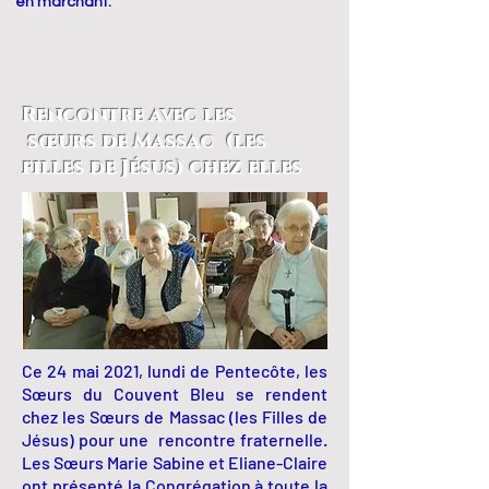
en marchant.
Rencontre avec les
sœurs
de Massac (les
filles de Jésus) chez elles
Ce 24 mai 2021, lundi de Pentecôte, les
Sœurs
du Couvent Bleu se rendent
chez les
Sœurs
de Massac (les Filles de
Jésus) pour une rencontre fraternelle.
Les
Sœurs
Marie Sabine et Eliane-Claire
ont présenté la Congrégation à toute la