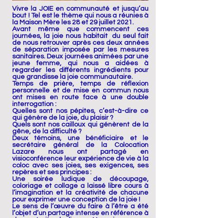
Vivre la JOIE en communauté et jusqu’au
bout ! Tel est le thème qui nous a réunies à
la Maison Mère les 28 et 29 juillet 2021.
Avant même que commencent ces
journées, la joie nous habitait du seul fait
de nous retrouver après ces deux années
de séparation imposée par les mesures
sanitaires. Deux journées animées par une
jeune femme, qui nous a aidées à
regarder les différents ingrédients pour
que grandisse la joie communautaire.
Temps de prière, temps de réflexion
personnelle et de mise en commun nous
ont mises en route face à une double
interrogation :
Quelles sont nos pépites, c’est-à-dire ce
qui génère de la joie, du plaisir ?
Quels sont nos cailloux qui génèrent de la
gêne, de la difficulté ?
Deux témoins, une bénéficiaire et le
secrétaire général de la Colocation
Lazare nous ont partagé en
visioconférence leur expérience de vie à la
coloc avec ses joies, ses exigences, ses
repères et ses principes :
Une soirée ludique de découpage,
coloriage et collage a laissé libre cours à
l’imagination et la créativité de chacune
pour exprimer une conception de la joie !
Le sens de l’œuvre du faire à l’être a été
l’objet d’un partage intense en référence à