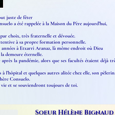
out juste de fêter
nsuelo a été rappelée à la Maison du Père aujourd’hui,
r choix, très fraternelle et dévouée.
ttentive à sa propre formation personnelle.
s années à Etxarri Aranaz, là même endroit où Dieu
 la demeure éternelle.
près la pandémie, alors que ses facultés étaient déjà très
 l’hôpital et quelques autres alitée chez elle, son pèlerina
chère Consuelo.
vie et se souviendront toujours de toi.
Soeur Hélène Bignaud