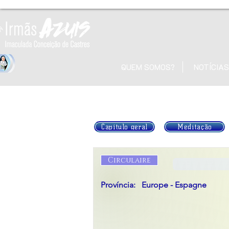
QUEM SOMOS?
NOTÍCIAS
Capítulo geral
Meditação
Circulaire
Província:
Europe - Espagne