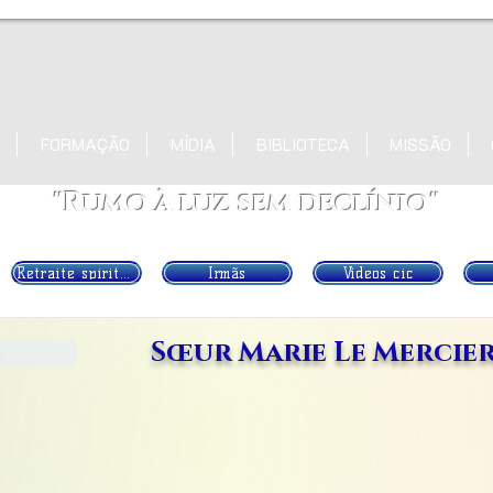
FORMAÇÃO
MÍDIA
BIBLIOTECA
MISSÃO
"Rumo à luz sem declínio"
Retraite spirituelle
Irmãs
Vídeos cic
Sœur Marie Le Mercie