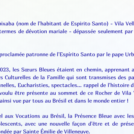
ixaba (nom de l'habitant de Espirito Santo) - Vila Ve
n termes de dévotion mariale - dépassée seulement par 
roclamée patronne de l'Espírito Santo par le pape Urb
2023, les Sœurs Bleues étaient en chemin, apprenant 
rs Culturelles de la Famille qui sont transmises des p
elles, Eucharisties, spectacles... rappel de l'histoire
 voulu être présente au sommet de ce Rocher de Vila V
si vue par tous au Brésil et dans le monde entier !
 aux Vocations au Brésil, la Présence Bleue avec les
lescents, avec une nouvelle façon d'être et de pr
e par Sainte Émilie de Villeneuve.