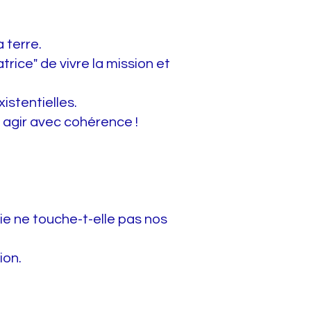
 terre.
trice" de vivre la mission et
istentielles.
.. agir avec cohérence !
gie ne touche-t-elle pas nos
ion.