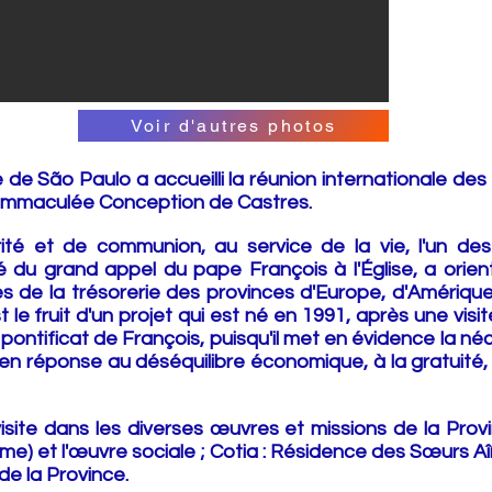
Voir d'autres photos
e de São Paulo a accueilli la réunion internationale d
Immaculée Conception de Castres.
té et de communion, au service de la vie, l'un des
 du grand appel du pape François à l'Église, a orienté
 de la trésorerie des provinces d'Europe, d'Amérique,
e fruit d'un projet qui est né en 1991, après une visit
u pontificat de François, puisqu'il met en évidence la n
, en réponse au déséquilibre économique, à la gratuité,
isite dans les diverses
œuvres
et missions de la Prov
e) et l'
œuvre
sociale ; Cotia : Résidence des
Sœurs
Aî
de la Province.