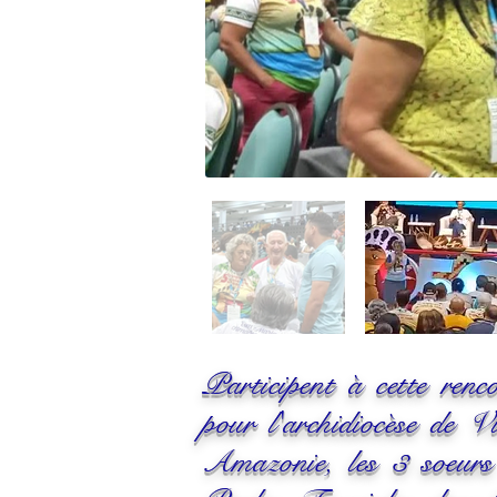
Participent à cette re
pour l'archidiocèse de 
Amazonie, les 3 soeur