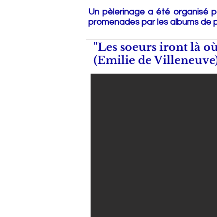
Un
pèlerinage
a été organisé p
promenades par les albums de 
"Les soeurs iront là où
(Emilie de Villeneuve