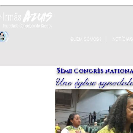
QUEM SOMOS?
NOTÍCIAS
5
ème Congrès national
Une église synodale