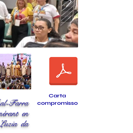
Carta
Dal-Farra
compromisso
nérant en
Luzia da