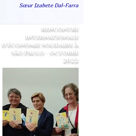
Sœur
Izabete Dal-Farra
rencontre
internationale
d'économie solidaire à
são Paulo - octobre
2022