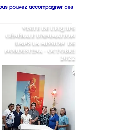
Vous pouvez
accompagner
ces
visite de l'equipe
générale d'Animation
dans la mission de
nordestina - octobre
2022