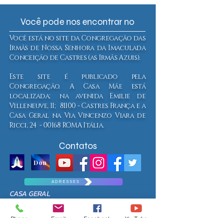
Você pode nos encontrar no
Você está no site da Congregação das
Irmãs de Nossa Senhora da Imaculada
Conceição de Castres (as Irmãs Azuis).
Este site é publicado pela
Congregação. A Casa Mãe está
localizada; na avenida Emilie de
Villeneuve, 11; 81100 - Castres França e a
Casa Geral na Via Vincenzo Viara de
Ricci, 24 - 00168 ROMA Itália.
Contatos
Don
A D R E S S E S
CASA GERAL
Via Vincenzo Viara de Ricci, 24
00168 ROMA - Itália