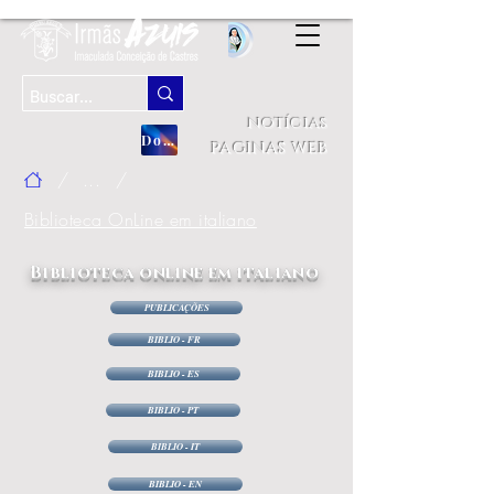
notícias
Doação
paginas web
/
...
/
Biblioteca OnLine em italiano
Biblioteca online em italiano
PUBLICAÇÕES
BIBLIO - FR
BIBLIO - ES
BIBLIO - PT
BIBLIO - IT
BIBLIO - EN