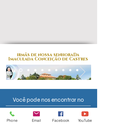
irmãs de nossa senhora
Da
Imaculada Conceição de Castres
Você pode nos encontrar no
Você está no site da Congregação das
Irmãs de Nossa Senhora da Imaculada
Phone
Email
Facebook
YouTube
Conceição de Castres (as Irmãs Azuis).
Este site é publicado pela