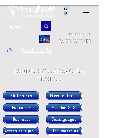
notícias
Doação
paginas web
/
Pandemia (br)
PANDEMIA'S MISSÃO EM
TEMPOS
Philippines
Mission Brésil
Education
Mission 2021
Doc. esp.
Témoignages
Amazonie synode
2023 Amazonie