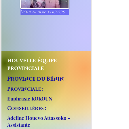
Voir album photos
nouvelle équipe
provinciale
Province du Bénin
Provinciale :
Euphrasie KOKOUN
Conseillères :
Adeline Houevo Attassoko -
Assistante