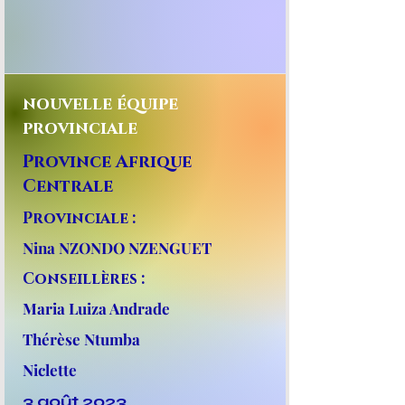
nouvelle équipe
provinciale
Province Afrique
Centrale
Provinciale :
Nina NZONDO NZENGUET
Conseillères :
Maria Luiza Andrade
Thérèse Ntumba
Niclette
3 août 2023