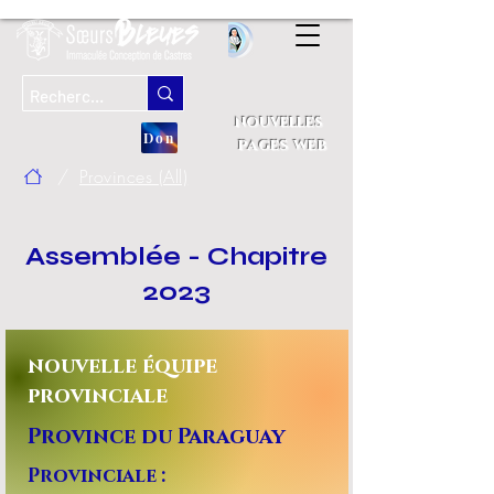
nouvelles
Don
pages web
/
Provinces (All)
Assemblée - Chapitre
2023
nouvelle équipe
provinciale
Province du Paraguay
Provinciale :