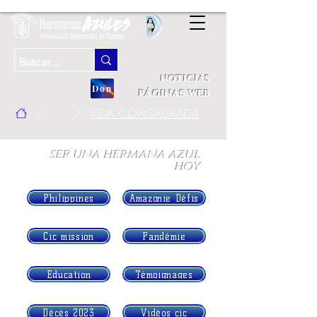
noticias
Don
páginas web
/
...
/
VIDA CONSAGRADA
ser una hermana azul
hoy
Philippines
Amazonie Défis
Cic mission
Pandémie
Education
Témoignages
Décès 2023
Vidéos cic