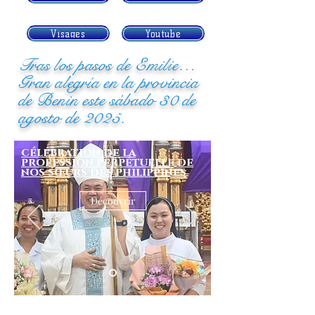
Visages
Youtube
Tras los pasos de Emilie…
Gran alegría en la provincia
de Benin este sábado 30 de
agosto de 2025.
célébration de la
profession perpétuelle de
nos sœurs des philippines
Découvrir