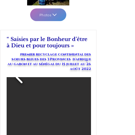
Photos
“ Saisies par le Bonheur d’être
à Dieu et pour toujours »
premier recyclage continental des
soeurs bleues des 3 Provinces d'afrique
au gabon et au sénégal du 15 juillet au 26
août 2022