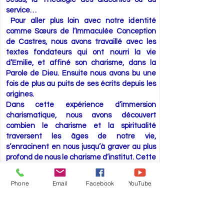
service…
Pour aller plus loin avec notre identité
comme Sœurs de l’Immaculée Conception
de Castres, nous avons travaillé avec les
textes fondateurs qui ont nourri la vie
d’Emilie, et affiné son charisme, dans la
Parole de Dieu. Ensuite nous avons bu une
fois de plus au puits de ses écrits depuis les
origines.
Dans cette expérience d’immersion
charismatique, nous avons découvert
combien le charisme et la spiritualité
traversent les âges de notre vie,
s’enracinent en nous jusqu’à graver au plus
profond de nous le charisme d’institut. Cette
expérience nous a aidées à unifier charisme
d’institut et charismes personnels et à
Phone
Email
Facebook
YouTube
mieux intégrer la Congrégation comme un
corps unique dont la sève du charisme
féconde la vie de chaque sœur et de tout
l’ensemble.