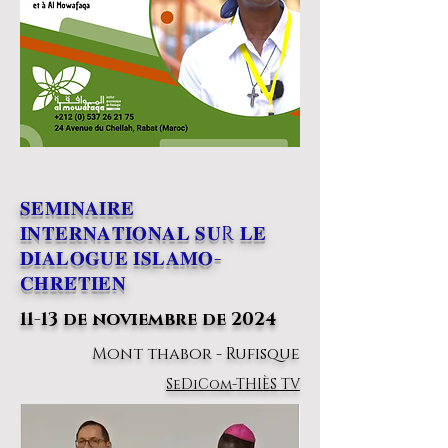
𝐒𝐄𝐌𝐈𝐍𝐀𝐈𝐑𝐄
𝐈𝐍𝐓𝐄𝐑𝐍𝐀𝐓𝐈𝐎𝐍𝐀𝐋 𝐒𝐔R 𝐋𝐄
𝐃𝐈𝐀𝐋𝐎𝐆𝐔𝐄 𝐈𝐒𝐋𝐀𝐌𝐎-
𝐂𝐇𝐑𝐄́𝐓𝐈𝐄𝐍
11-13 de noviembre de 2024
Mont thabor - Rufisque
SeDiCom-THIÈS TV