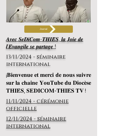
Journal
𝑨𝒗𝒆𝒄 𝑺𝒆𝑫𝒊𝑪𝒐𝒎-𝑻𝑯𝑰𝑬̀𝑺, 𝒍𝒂 𝑱𝒐𝒊𝒆 𝒅𝒆
𝒍'𝑬́𝒗𝒂𝒏𝒈𝒊𝒍𝒆 𝒔𝒆 𝒑𝒂𝒓𝒕𝒂𝒈𝒆 !
13/11/2024 - séminaire
international
¡𝐁𝐢𝐞𝐧𝐯𝐞𝐧𝐮𝐞 𝐞𝐭 𝐦𝐞𝐫𝐜𝐢 𝐝𝐞 𝐧𝐨𝐮𝐬 𝐬𝐮𝐢𝐯𝐫𝐞
𝐬𝐮𝐫 𝐥𝐚 𝐜𝐡𝐚𝐢𝐧𝐞 𝐘𝐨𝐮𝐓𝐮𝐛𝐞 𝐝𝐮 𝐃𝐢𝐨𝐜𝐞̀𝐬𝐞
𝐓𝐇𝐈𝐄̀𝐒, 𝐒𝐄𝐃𝐈𝐂𝐎𝐌-𝐓𝐇𝐈𝐄̀𝐒 𝐓𝐕 !
11/11/2024 - cérémonie
officielle
12/11/2024 - séminaire
international