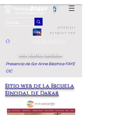
noticias
Don
páginas web
/
...
/
IGLESIA SINODAL
una iglesia sinodal
Presencia de Sor Anne Béatrice FAYE
CIC
Sitio web de la Escuela
Sinodal de Dakar