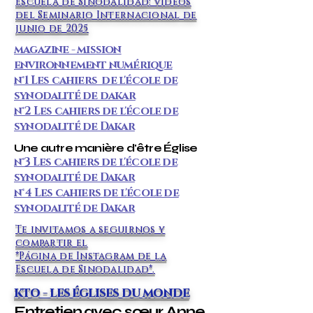
Escuela de Sinodalidad: Vídeos
del Seminario Internacional de
junio de 2025
magazine - mission
environnement numérique
n°1 Les cahiers de l'école de
synodalité de dakar
n°2 Les cahiers de l'école de
synodalité de Dakar
Une autre manière d'être Église
n°3 Les cahiers de l'école de
synodalité de Dakar
n°4 Les cahiers de l'école de
synodalité de Dakar
Te invitamos a seguirnos y
compartir el
*Página de Instagram de la
Escuela de Sinodalidad*.
kto - les églises du monde
Entretien avec sœur Anne