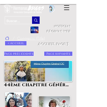
noticias
Don
páginas web
/
Congrecic (Title)
< Accueil
Accueil page 3
Page précédente
Page suivante
44ème chapitre général